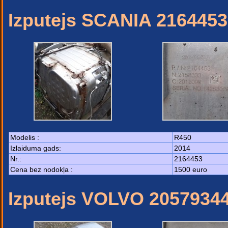
Izputejs SCANIA 2164453
Modelis :
R450
Izlaiduma gads:
2014
Nr.:
2164453
Cena bez nodokļa :
1500 euro
Izputejs VOLVO 2057934