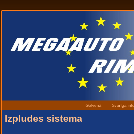
Galvenā
Svarīga inf
Izpludes sistema