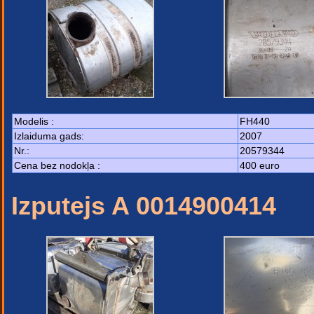
Modelis :
FH440
Izlaiduma gads:
2007
Nr.:
20579344
Cena bez nodokļa :
400 euro
Izputejs A 0014900414