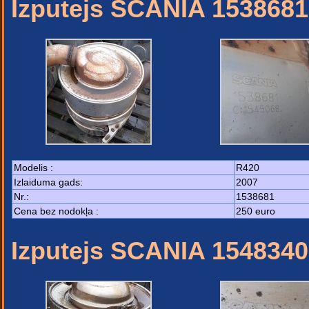
Izputejs SCANIA 1538681
Modelis :
R420
Izlaiduma gads:
2007
Nr.:
1538681
Cena bez nodokļa :
250 euro
Izputejs SCANIA 1548340