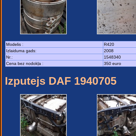
Modelis :
R420
Izlaiduma gads:
2008
Nr.:
1548340
Cena bez nodokļa :
350 euro
Izputejs DAF 1940705