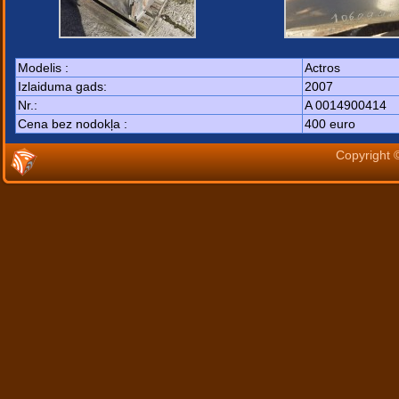
Modelis :
Actros
Izlaiduma gads:
2007
Nr.:
A 0014900414
Cena bez nodokļa :
400 euro
Copyright 