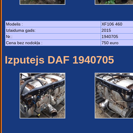
Modelis :
XF106 460
Izlaiduma gads:
2015
Nr.:
1940705
Cena bez nodokļa :
750 euro
Izputejs DAF 1940705