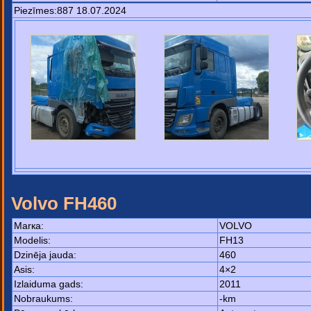
Piezīmes:887 18.07.2024
Volvo FH460
Маrка:
VOLVO
Моdelis:
FH13
Dzinēja jauda:
460
Asis:
4×2
Izlaiduma gads:
2011
Nobraukums:
-km