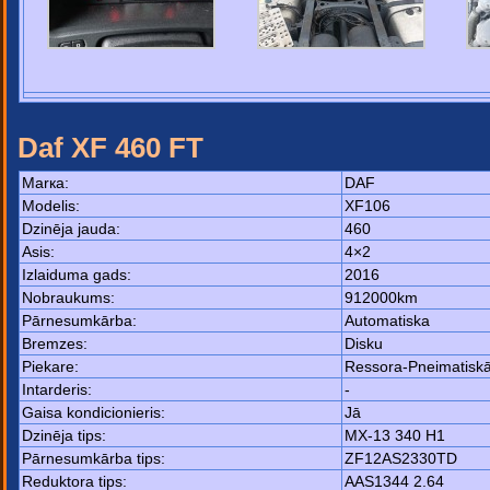
Daf XF 460 FT
Маrка:
DAF
Моdelis:
XF106
Dzinēja jauda:
460
Asis:
4×2
Izlaiduma gads:
2016
Nobraukums:
912000km
Pārnesumkārba:
Automatiska
Bremzes:
Disku
Piekare:
Ressora-Pneimatisk
Intarderis:
-
Gaisa kondicionieris:
Jā
Dzinēja tips:
MX-13 340 H1
Pārnesumkārba tips:
ZF12AS2330TD
Reduktora tips:
AAS1344 2.64