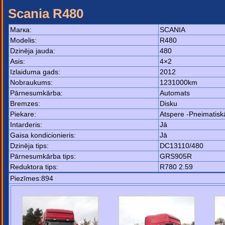
Scania R480
Маrка:
SCANIA
Моdelis:
R480
Dzinēja jauda:
480
Asis:
4×2
Izlaiduma gads:
2012
Nobraukums:
1231000km
Pārnesumkārba:
Automats
Bremzes:
Disku
Piekare:
Atspere -Pneimatisk
Intarderis:
Jā
Gaisa kondicionieris:
Jā
Dzinēja tips:
DC13110/480
Pārnesumkārba tips:
GRS905R
Reduktora tips:
R780 2.59
Piezīmes:894