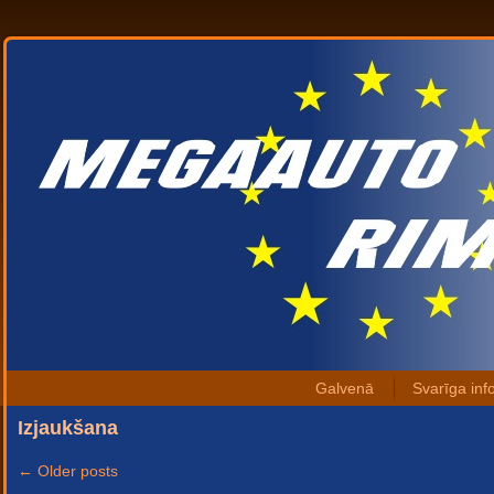
Galvenā
Svarīga inf
Izjaukšana
←
Older posts