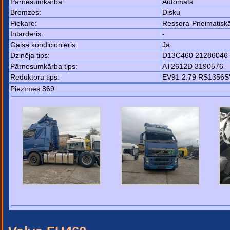
Pārnesumkārba:
Automats
Bremzes:
Disku
Piekare:
Ressora-Pneimatisk
Intarderis:
-
Gaisa kondicionieris:
Jā
Dzinēja tips:
D13C460 21286046
Pārnesumkārba tips:
AT2612D 3190576
Reduktora tips:
EV91 2.79 RS1356S
Piezīmes:869