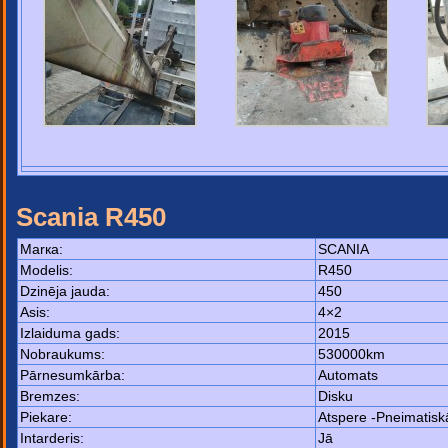
Scania R450
Маrка:
SCANIA
Моdelis:
R450
Dzinēja jauda:
450
Asis:
4×2
Izlaiduma gads:
2015
Nobraukums:
530000km
Pārnesumkārba:
Automats
Bremzes:
Disku
Piekare:
Atspere -Pneimatisk
Intarderis:
Jā