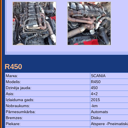
R450
Маrка:
SCANIA
Моdelis:
R450
Dzinēja jauda:
450
Asis:
4×2
Izlaiduma gads:
2015
Nobraukums:
-km
Pārnesumkārba:
Automats
Bremzes:
Disku
Piekare:
Atspere -Pneimatisk