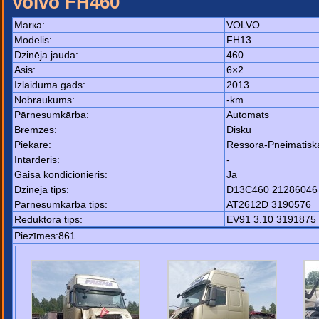
Volvo FH460
Маrка:
VOLVO
Моdelis:
FH13
Dzinēja jauda:
460
Asis:
6×2
Izlaiduma gads:
2013
Nobraukums:
-km
Pārnesumkārba:
Automats
Bremzes:
Disku
Piekare:
Ressora-Pneimatisk
Intarderis:
-
Gaisa kondicionieris:
Jā
Dzinēja tips:
D13C460 21286046
Pārnesumkārba tips:
AT2612D 3190576
Reduktora tips:
EV91 3.10 3191875
Piezīmes:861