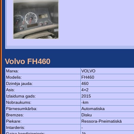
Volvo FH460
Маrка:
VOLVO
Моdelis:
FH460
Dzinēja jauda:
460
Asis:
4×2
Izlaiduma gads:
2015
Nobraukums:
-km
Pārnesumkārba:
Automatiska
Bremzes:
Disku
Piekare:
Ressora-Pneimatiskā
Intarderis:
-
Gaisa kondicionieris:
Jā