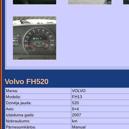
Volvo FH520
Маrка:
VOLVO
Моdelis:
FH13
Dzinēja jauda:
520
Asis:
6×4
Izlaiduma gads:
2007
Nobraukums:
km
Pārnesumkārba:
Manual