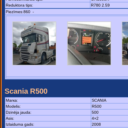
Reduktora tips:
R780 2.59
Piezīmes:860 -
Scania R500
Маrка:
SCANIA
Моdelis:
R500
Dzinēja jauda:
500
Asis:
4×2
Izlaiduma gads:
2008