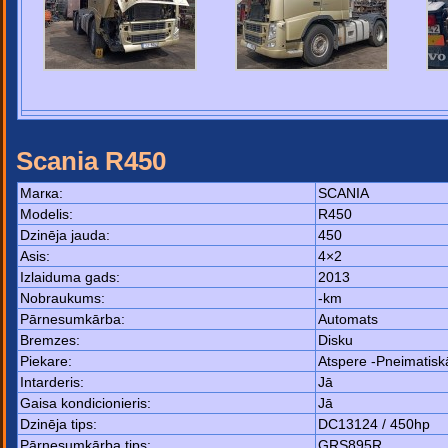
Scania R450
Маrка:
SCANIA
Моdelis:
R450
Dzinēja jauda:
450
Asis:
4×2
Izlaiduma gads:
2013
Nobraukums:
-km
Pārnesumkārba:
Automats
Bremzes:
Disku
Piekare:
Atspere -Pneimatisk
Intarderis:
Jā
Gaisa kondicionieris:
Jā
Dzinēja tips:
DC13124 / 450hp
Pārnesumkārba tips:
GRS895R