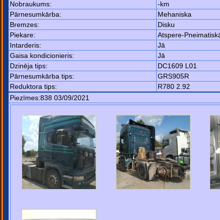
Nobraukums:
-km
Pārnesumkārba:
Mehaniska
Bremzes:
Disku
Piekare:
Atspere-Pneimatisk
Intarderis:
Jā
Gaisa kondicionieris:
Jā
Dzinēja tips:
DC1609 L01
Pārnesumkārba tips:
GRS905R
Reduktora tips:
R780 2.92
Piezīmes:838 03/09/2021