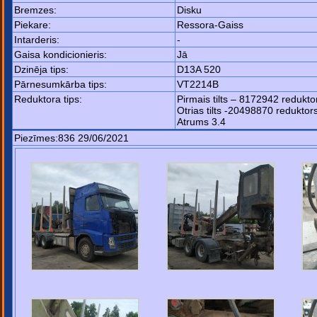
Bremzes:
Disku
Piekare:
Ressora-Gaiss
Intarderis:
-
Gaisa kondicionieris:
Jā
Dzinēja tips:
D13A 520
Pārnesumkārba tips:
VT2214B
Reduktora tips:
Pirmais tilts – 8172942 redukt
Otrias tilts -20498870 redukto
Atrums 3.4
Piezīmes:836 29/06/2021