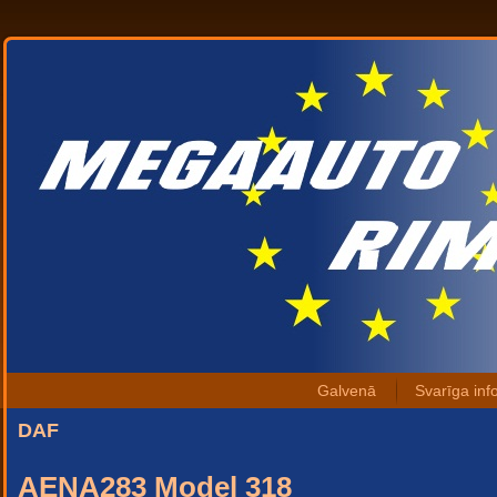
Galvenā
Svarīga inf
DAF
AENA283 Model 318