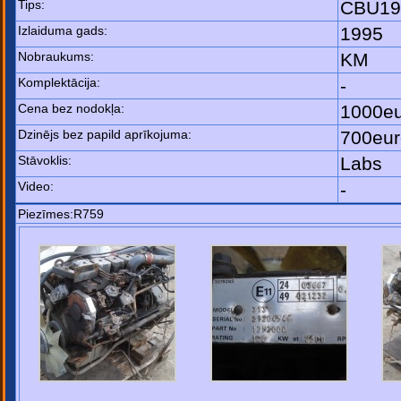
Tips:
CBU19
Izlaiduma gads:
1995
Nobraukums:
KM
Komplektācija:
-
Cena bez nodokļa:
1000e
Dzinējs bez papild aprīkojuma:
700eur
Stāvoklis:
Labs
Video:
-
Piezīmes:R759