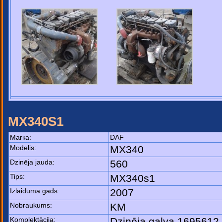
MX340S1
Маrка:
DAF
Моdelis:
MX340
Dzinēja jauda:
560
Tips:
MX340s1
Izlaiduma gads:
2007
Nobraukums:
KM
Komplektācija:
Dzinēja galva 1695612