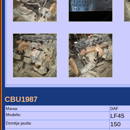
CBU1987
Маrка:
DAF
Моdelis:
LF45
Dzinēja jauda:
150