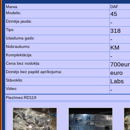
Marка:
DAF
Modelis:
45
Dzinēja jauda:
-
Tips:
318
Izlaiduma gads:
-
Nobraukums:
KM
Komplektācija:
-
Cena bez nodokļa:
700eur
Dzinējs bez papild aprīkojuma:
euro
Stāvoklis:
Labs
Video:
-
Piezīmes:RD119