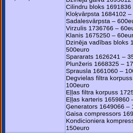
Cilindru bloks 1691836
Kloķvārpsta 1684102 –
Sadalesvārpsta – 600e
Virzulis 1736766 – 60e
Klanis 1675250 – 60eu
Dzinēja vadības bloks
500euro
Spararats 1626241 – 3
Plunžeris 1668325 – 1
Sprausla 1661060 – 10
Degvielas filtra korpus
100euro
Eļļas filtra korpuss 17
Eļļas karteris 1659860
Ģenerators 1649066 – 
Gaisa compressors 16
Kondicioniera kompres
150euro