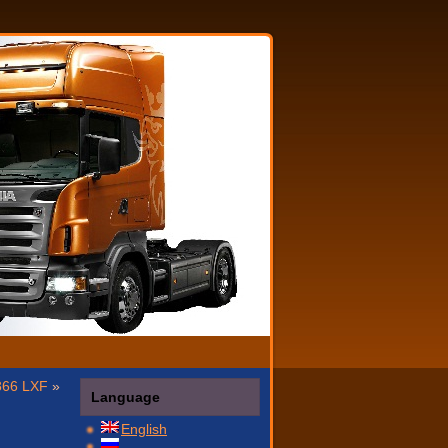
66 LXF
»
Language
English