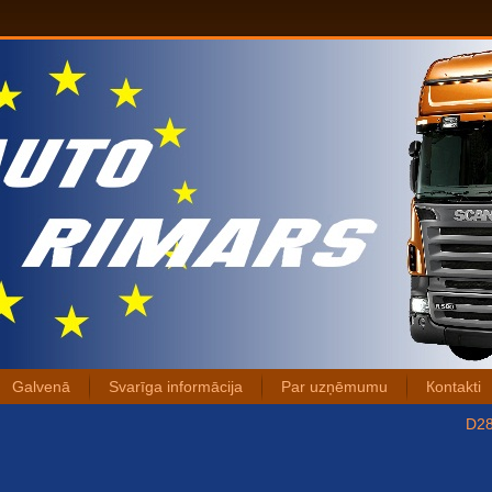
Galvenā
Svarīga informācija
Par uzņēmumu
Коntakti
D28