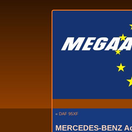
«
DAF 95XF
MERCEDES-BENZ Act