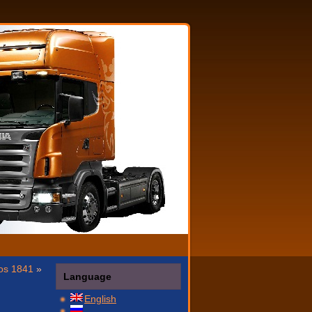
os 1841
»
Language
English