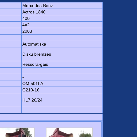
Mercedes-Benz
Actros 1840
400
4×2
2003
-
Automatiska
Disku bremzes
Ressora-gais
-
-
OM 501LA
G210-16
HL7 26/24