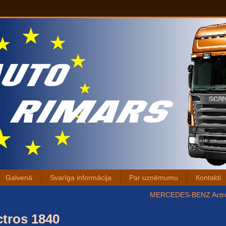
Galvenā
Svarīga informācija
Par uzņēmumu
Коntakti
MERCEDES-BENZ Actr
ros 1840