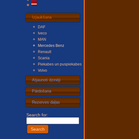
Izjaukšana
DAF
Iveco
MAN
Mercedes Benz
Renault
Scania
Piekabes un puspiekabes
Volvo
Atjaunoti dzinēji
Pārdošana
Rezerves daļas
Search for: