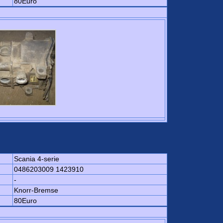
80Euro
Scania 4-serie
0486203009 1423910
-
Knorr-Bremse
80Euro