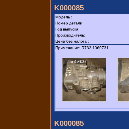
K000085
Модель :
Номер детали:
Год выпуска:
Производитель:
Цена без налога :
Примечание: R732 1060731
K000085