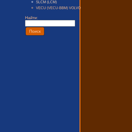
SLCM (LCM)
VECU (VECU-BBM) VOLVO
Найти: