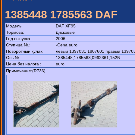
1385448 1785563 DAF
Модель:
DAF XF95
Тормоза:
Дисковые
Год выпуска:
2006
Ступица Nr.:
-Cena euro
Поворотный кулак:
левый 1397031 1807601 правый 139703
Ось Nr.:
1385448,1785563,0962361,152N
Цена без налога :
euro
Примечание:(R736)