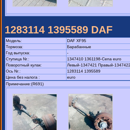
1283114 1395589 DAF
Модель:
DAF XF95
Тормоза:
Барабанные
Год выпуска:
-
Ступица Nr.:
1347410 1361198-Cena euro
Поворотный кулак:
Левый-1347421 Правый-1347422
Ось Nr.:
1283114 1395589
Цена без налога :
euro
Примечание:(R691)