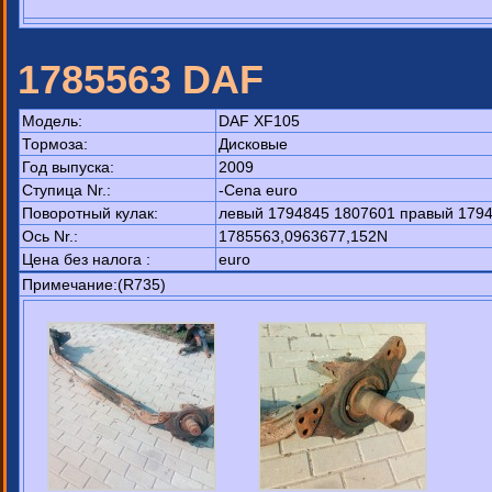
1785563 DAF
Модель:
DAF XF105
Тормоза:
Дисковые
Год выпуска:
2009
Ступица Nr.:
-Cena euro
Поворотный кулак:
левый 1794845 1807601 правый 1794
Ось Nr.:
1785563,0963677,152N
Цена без налога :
euro
Примечание:(R735)