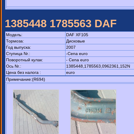
1385448 1785563 DAF
Модель:
DAF XF105
Тормоза:
Дисковые
Год выпуска:
2007
Ступица Nr.:
-Cena euro
Поворотный кулак:
- Cena euro
Ось Nr.:
1385448,1785563,0962361,152N
Цена без налога :
euro
Примечание:(R694)