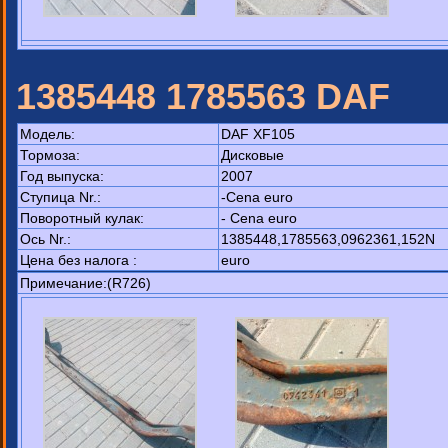
1385448 1785563 DAF
Модель:
DAF XF105
Тормоза:
Дисковые
Год выпуска:
2007
Ступица Nr.:
-Cena euro
Поворотный кулак:
- Cena euro
Ось Nr.:
1385448,1785563,0962361,152N
Цена без налога :
euro
Примечание:(R726)