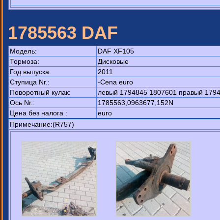
1785563 DAF
Модель:
DAF XF105
Тормоза:
Дисковые
Год выпуска:
2011
Ступица Nr.:
-Cena euro
Поворотный кулак:
левый 1794845 1807601 правый 1794
Ось Nr.:
1785563,0963677,152N
Цена без налога :
euro
Примечание:(R757)