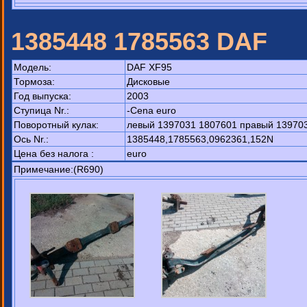
1385448 1785563 DAF
Модель:
DAF XF95
Тормоза:
Дисковые
Год выпуска:
2003
Ступица Nr.:
-Cena euro
Поворотный кулак:
левый 1397031 1807601 правый 139703
Ось Nr.:
1385448,1785563,0962361,152N
Цена без налога :
euro
Примечание:(R690)