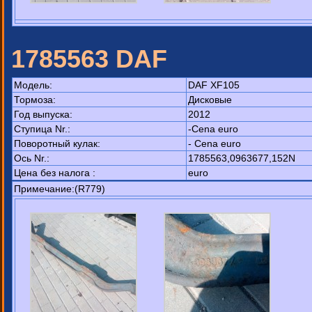
1785563 DAF
Модель:
DAF XF105
Тормоза:
Дисковые
Год выпуска:
2012
Ступица Nr.:
-Cena euro
Поворотный кулак:
- Cena euro
Ось Nr.:
1785563,0963677,152N
Цена без налога :
euro
Примечание:(R779)