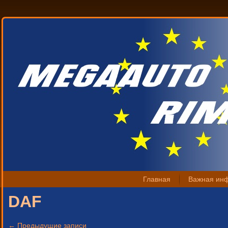
Главная
Важная ин
DAF
←
Предыдущие записи