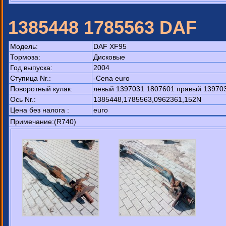
1385448 1785563 DAF
Модель:
DAF XF95
Тормоза:
Дисковые
Год выпуска:
2004
Ступица Nr.:
-Cena euro
Поворотный кулак:
левый 1397031 1807601 правый 139703
Ось Nr.:
1385448,1785563,0962361,152N
Цена без налога :
euro
Примечание:(R740)