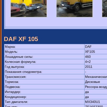
DAF XF 105
Марка:
DAF
Модель:
XF105
Лошадиные силы:
460
Колесная формула:
4×2
Год выпуска:
2011
Показания спидометра:
-
Трансмиссия:
Механическа
Тормоза:
Дисковые
Подвеска:
Рессора-возд
Интардер:
да
Кондиционер:
да
Тип двигателя:
MX340U1
Тип кпп:
ZF16S2300