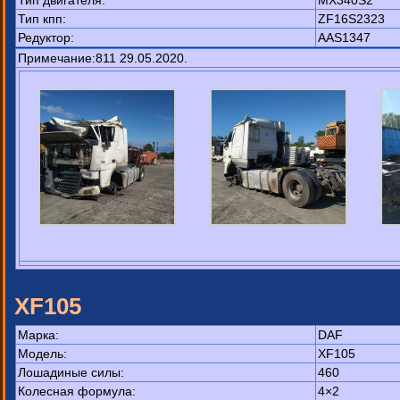
Тип двигателя:
MX340S2
Тип кпп:
ZF16S2323
Редуктор:
AAS1347
Примечание:811 29.05.2020.
XF105
Марка:
DAF
Модель:
XF105
Лошадиные силы:
460
Колесная формула:
4×2