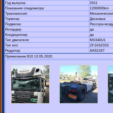
Год выпуска:
2011
Показания спидометра:
1200000km
Трансмиссия:
Механическа
Тормоза:
Дисковые
Подвеска:
Рессора-возд
Интардер:
да
Кондиционер:
да
Тип двигателя:
MX340U1
Тип кпп:
ZF16S2333
Редуктор:
AAS1347
Примечание:810 13.05.2020.