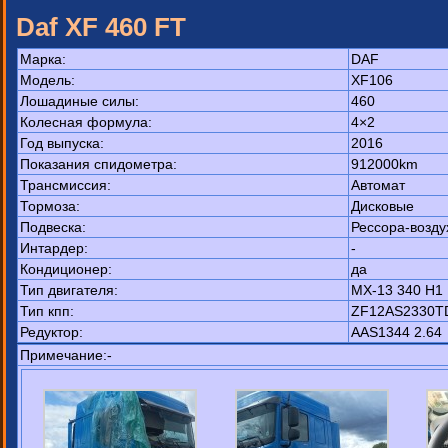
Daf XF 460 FT
Марка:
DAF
Модель:
XF106
Лошадиные силы:
460
Колесная формула:
4×2
Год выпуска:
2016
Показания спидометра:
912000km
Трансмиссия:
Автомат
Тормоза:
Дисковые
Подвеска:
Рессора-возду
Интардер:
-
Кондиционер:
да
Тип двигателя:
MX-13 340 H1
Тип кпп:
ZF12AS2330T
Редуктор:
AAS1344 2.64
Примечание:-