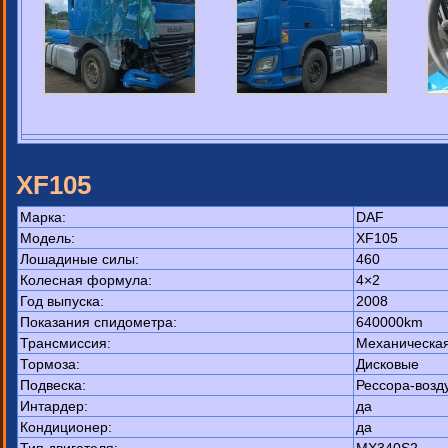
XF105
Марка:
DAF
Модель:
XF105
Лошадиные силы:
460
Колесная формула:
4×2
Год выпуска:
2008
Показания спидометра:
640000km
Трансмиссия:
Механическа
Тормоза:
Дисковые
Подвеска:
Рессора-возд
Интардер:
да
Кондиционер:
да