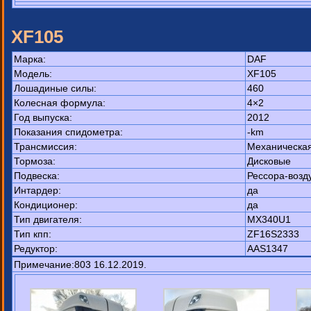
XF105
Марка:
DAF
Модель:
XF105
Лошадиные силы:
460
Колесная формула:
4×2
Год выпуска:
2012
Показания спидометра:
-km
Трансмиссия:
Механическа
Тормоза:
Дисковые
Подвеска:
Рессора-возд
Интардер:
да
Кондиционер:
да
Тип двигателя:
MX340U1
Тип кпп:
ZF16S2333
Редуктор:
AAS1347
Примечание:803 16.12.2019.