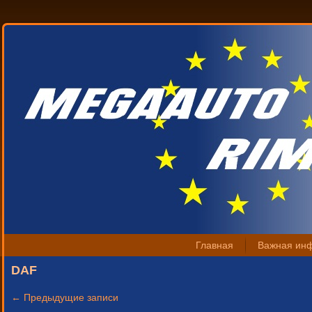
Главная
Важная ин
DAF
←
Предыдущие записи