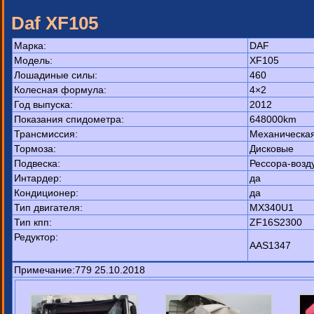
Daf XF105
Марка:
DAF
Модель:
XF105
Лошадиные силы:
460
Колесная формула:
4×2
Год выпуска:
2012
Показания спидометра:
648000km
Трансмиссия:
Механическа
Тормоза:
Дисковые
Подвеска:
Рессора-возд
Интардер:
да
Кондиционер:
да
Тип двигателя:
MX340U1
Тип кпп:
ZF16S2300
Редуктор:
AAS1347
Примечание:779 25.10.2018