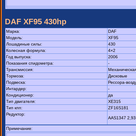
DAF XF95 430hp
Марка:
DAF
Модель:
XF95
Лошадиные силы:
430
Колесная формула:
4×2
Год выпуска:
2006
Показания спидометра:
-
Трансмиссия:
Механическа
Тормоза:
Дисковые
Подвеска:
Рессора-возд
Интардер:
-
Кондиционер:
да
Тип двигателя:
XE315
Тип кпп:
ZF16S181
Редуктор:
AAS1347 2,93
Примечание: