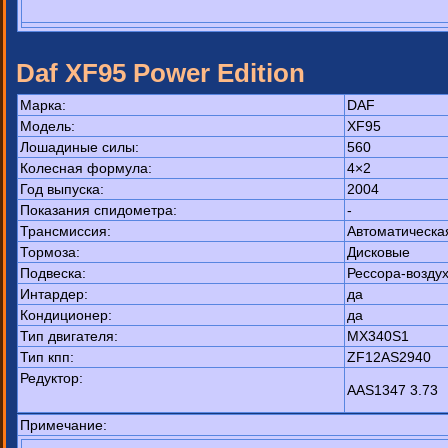
Daf XF95 Power Edition
Марка:
DAF
Модель:
XF95
Лошадиные силы:
560
Колесная формула:
4×2
Год выпуска:
2004
Показания спидометра:
-
Трансмиссия:
Автоматическа
Тормоза:
Дисковые
Подвеска:
Рессора-возду
Интардер:
да
Кондиционер:
да
Тип двигателя:
MX340S1
Тип кпп:
ZF12AS2940
Редуктор:
AAS1347 3.73
Примечание: