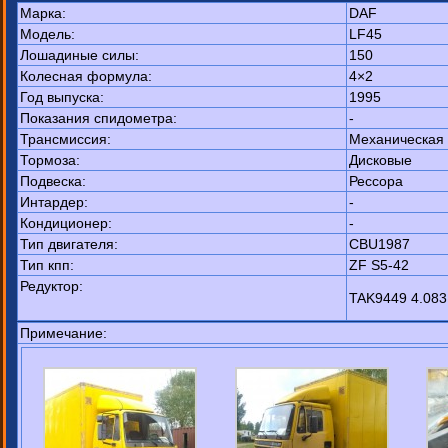
Марка:
DAF
Модель:
LF45
Лошадиные силы:
150
Колесная формула:
4×2
Год выпуска:
1995
Показания спидометра:
-
Трансмиссия:
Механическая
Тормоза:
Дисковые
Подвеска:
Рессора
Интардер:
-
Кондиционер:
-
Тип двигателя:
CBU1987
Тип кпп:
ZF S5-42
Редуктор:
TAK9449 4.083
Примечание: