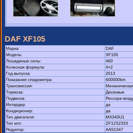
DAF XF105
Марка:
DAF
Модель:
XF105
Лошадиные силы:
460
Колесная формула:
4×2
Год выпуска:
2013
Показания спидометра:
600000km
Трансмиссия:
Механическа
Тормоза:
Дисковые
Подвеска:
Рессора-возд
Интардер:
да
Кондиционер:
да
Тип двигателя:
MX340U1
Тип кпп:
ZF12S2333
Редуктор:
AAS1347