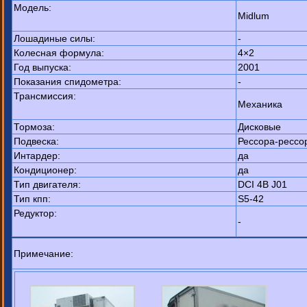
Модель:
Midlum
Лошадиные силы:
-
Колесная формула:
4×2
Год выпуска:
2001
Показания спидометра:
-
Трансмиссия:
Механика
Тормоза:
Дисковые
Подвеска:
Рессора-рессо
Интардер:
да
Кондиционер:
да
Тип двигателя:
DCI 4B J01
Тип кпп:
S5-42
Редуктор:
-
Примечание: