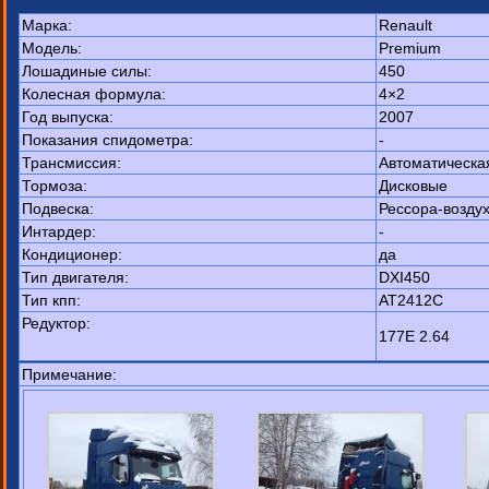
Марка:
Renault
Модель:
Premium
Лошадиные силы:
450
Колесная формула:
4×2
Год выпуска:
2007
Показания спидометра:
-
Трансмиссия:
Автоматическа
Тормоза:
Дисковые
Подвеска:
Рессора-возду
Интардер:
-
Кондиционер:
да
Тип двигателя:
DXI450
Тип кпп:
AT2412C
Редуктор:
177E 2.64
Примечание: