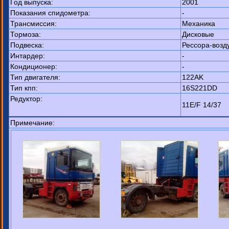
Год выпуска:
2001
Показания спидометра:
-
Трансмиссия:
Механика
Тормоза:
Дисковые
Подвеска:
Рессора-возд
Интардер:
-
Кондиционер:
-
Тип двигателя:
122AK
Тип кпп:
16S221DD
Редуктор:
11E/F 14/37
Примечание: