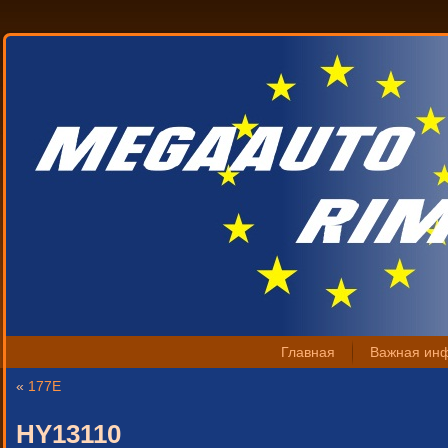
Главная
Важная ин
«
177E
HY13110